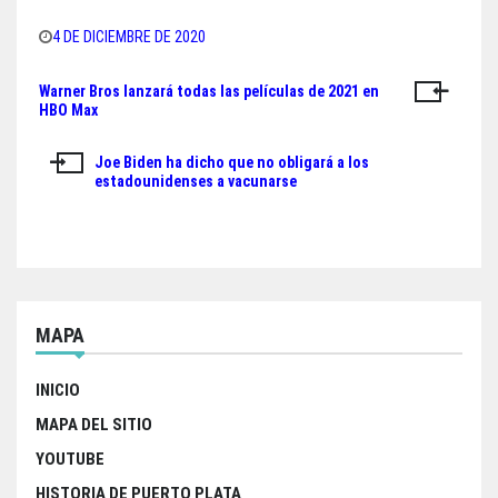
F
T
W
S
a
w
h
h
4 DE DICIEMBRE DE 2020
c
i
a
a
Warner Bros lanzará todas las películas de 2021 en
Navegación
e
t
t
r
HBO Max
de
b
t
s
e
Joe Biden ha dicho que no obligará a los
o
e
A
entradas
estadounidenses a vacunarse
o
r
p
k
p
MAPA
INICIO
MAPA DEL SITIO
YOUTUBE
HISTORIA DE PUERTO PLATA