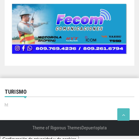
TURISMO
ht
Theme of
Rigorous Themes
Depuertoplata