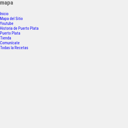
mapa
e
t
t
r
Inicio
b
t
s
e
Mapa del Sitio
o
e
A
Youtube
Historia de Puerto Plata
o
r
p
Puerto Plata
Tienda
k
p
Comunícate
Todas la Recetas