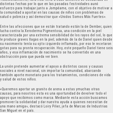
distintas fechas por lo que en las pasadas festividades aunó
esfuerzo para trabajar junto a Jompéame, con el objetivo de motivar a
la comunidad a aportar en las causas de niños con problemas de
salud o pobreza y así demostrar que «Unidos Somos Más Fuertes».
Entre las afecciones que se están tratando están la de Dember, quien
lucha contra la Xeroderma Pigmentosa, una condición en la piel
caracterizada por una extrema sensibilidad de los rayos del sol, lo que
le produce graves llagas en la piel; además de la de Dariel quien desde
su nacimiento tenía su ojito izquierdo inflamado, por eso le recetaron
gotas para su pronta recuperación. Hoy, este pequeño Dariel tiene sei
años, y esa inflamación de nacimiento se ha convertido en una
obstrucción para que pueda ver bien.
La unión pretende aumentar el apoyo a distintos casos y causas
sociales a nivel nacional, sin importar la comunidad, abarcando
también aporte monetario para los tratamientos, condiciones de vida
y salud de estos niños.
«Queremos aportar un granito de arena a estas ymuchas otras
causas, para nosotros esta es una oportunidad de devolver todo el
apoyo que recibimos como marca. Mediante esta acción buscamos
promover la solidaridad y dar nuestra ayuda a quienes necesitan de
una mano amiga», destacó Loiry Pilier, jefa de Marcas de Industrias
San Miguel en el país.