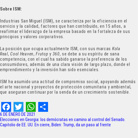
Sobre ISM:
Industrias San Miguel (ISM), se caracteriza por la eficiencia en el
servicio y la calidad, factores que han contribuido, en 15 años, a
reafirmar el liderazgo de la empresa basado en la fortaleza de sus
principios y valores corporativos.
La posición que ocupa actualmente ISM, con sus marcas
Kola
Real
,
Cool Heaven
,
Frutop
y
360
, se debe a su espíritu de sana
competencia, con el cual ha sabido ganarse la preferencia de los
consumidores, además de una clara visión de largo plazo, donde el
emprendimiento y la inversión han sido esenciales.
ISM ha asumido una actitud de compromiso social, apoyando además
el arte nacional y proyectos de protección comunitaria y ambiental,
que aseguran continuar por la senda de un crecimiento sostenible.
F
T
W
S
6 DE ENERO DE 2021
Navegación
Elecciones en Georgia: los demócratas en camino al control del Senado.
a
w
h
h
Capitolio de EE. UU. En cierre, Biden: Trump, da un paso al frente
de
c
i
a
a
entradas