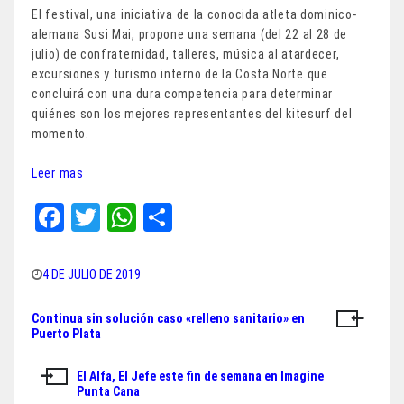
El festival, una iniciativa de la conocida atleta dominico-
alemana Susi Mai, propone una semana (del 22 al 28 de
julio) de confraternidad, talleres, música al atardecer,
excursiones y turismo interno de la Costa Norte que
concluirá con una dura competencia para determinar
quiénes son los mejores representantes del kitesurf del
momento.
Leer mas
Fa
T
W
Sh
ce
wi
ha
ar
bo
tt
ts
e
4 DE JULIO DE 2019
ok
er
A
Continua sin solución caso «relleno sanitario» en
Navegación
pp
Puerto Plata
de
El Alfa, El Jefe este fin de semana en Imagine
entradas
Punta Cana