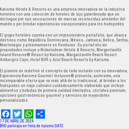
Karisma Hotels & Resorts es una empresa innovadora en la industria
hotelera con una colección de hoteles de lujo galardonada que se
distingue por sus asociaciones de marcas reconocidas alrededor del
mundo y por brindar experiencias excepcionales para los huéspedes.
El grupo hotelero cuenta con un impresionante portafolio, que abarca
destinos como República Dominicana, México, Jamaica, Belice, Serbia,
Montenegro y próximamente en Honduras. Su portafolio de
propiedades incluye a Nickelodeon Hotels & Resorts, Margaritaville
Island Reserve® Resort by Karisma, Margaritaville Beach Resort
Ambergris Caye, Hotel BOR y Azul Beach Resorts by Karisma.
El pionero en redefinir el concepto de todo incluido con su innovadora,
Experiencia Karisma Gourmet Inclusive® presenta, asimismo, una
incomparable oferta que va más allá de lo tradicional, al brindar a los
huéspedes un viaje culinario cuidadosamente elaborado que incluye
alimentos y bebidas de primera calidad ilimitados, cócteles premium,
opciones gastronómicas gourmet y servicios de mayordomo
personalizados.
F
T
W
S
17 DE ABRIL DE 2024
Navegación
BHD participa en feria de turismo DATE