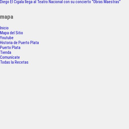
a
w
h
h
Diego El Cigala llega al Teatro Nacional con su concierto “Obras Maestras”
de
c
i
a
a
entradas
mapa
e
t
t
r
Inicio
b
t
s
e
Mapa del Sitio
o
e
A
Youtube
Historia de Puerto Plata
o
r
p
Puerto Plata
Tienda
k
p
Comunícate
Todas la Recetas