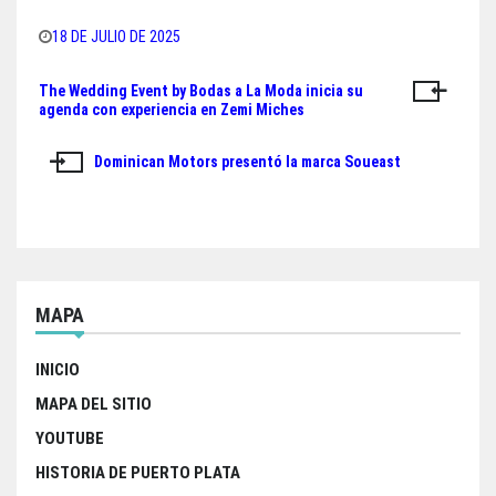
F
T
W
S
a
w
h
h
18 DE JULIO DE 2025
c
i
a
a
The Wedding Event by Bodas a La Moda inicia su
Navegación
e
t
t
r
agenda con experiencia en Zemi Miches
de
b
t
s
e
Dominican Motors presentó la marca Soueast
o
e
A
entradas
o
r
p
k
p
MAPA
INICIO
MAPA DEL SITIO
YOUTUBE
HISTORIA DE PUERTO PLATA