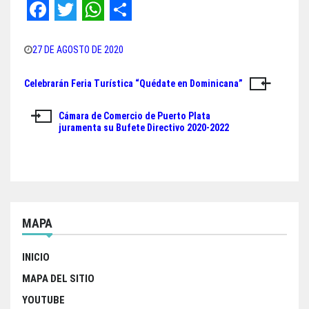
F
T
W
S
a
w
h
h
27 DE AGOSTO DE 2020
c
i
a
a
Celebrarán Feria Turística “Quédate en Dominicana”
Navegación
e
t
t
r
de
b
t
s
e
Cámara de Comercio de Puerto Plata
juramenta su Bufete Directivo 2020-2022
o
e
A
entradas
o
r
p
k
p
MAPA
INICIO
MAPA DEL SITIO
YOUTUBE