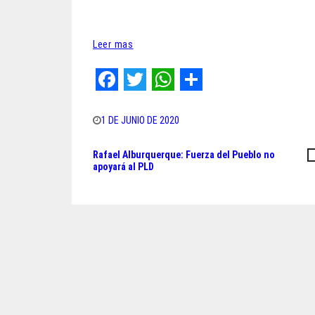
Leer mas
F
T
W
S
a
w
h
h
1 DE JUNIO DE 2020
c
i
a
a
Rafael Alburquerque: Fuerza del Pueblo no
Navegación
e
t
t
r
apoyará al PLD
de
b
t
s
e
o
e
A
entradas
o
r
p
k
p