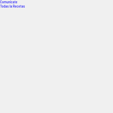
k
p
Comunícate
Todas la Recetas