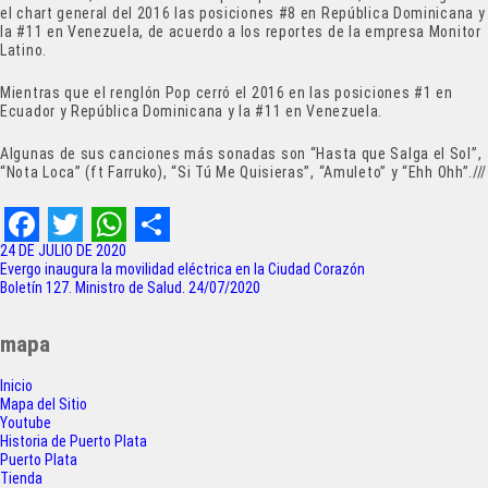
el chart general del 2016 las posiciones #8 en República Dominicana y
la #11 en Venezuela, de acuerdo a los reportes de la empresa Monitor
Latino.
Mientras que el renglón Pop cerró el 2016 en las posiciones #1 en
Ecuador y República Dominicana y la #11 en Venezuela.
Algunas de sus canciones más sonadas son “Hasta que Salga el Sol”,
“Nota Loca” (ft Farruko), “Si Tú Me Quisieras”, “Amuleto” y “Ehh Ohh”.///
F
T
W
S
24 DE JULIO DE 2020
Navegación
Evergo inaugura la movilidad eléctrica en la Ciudad Corazón
a
w
h
h
Boletín 127. Ministro de Salud. 24/07/2020
de
c
i
a
a
entradas
mapa
e
t
t
r
Inicio
b
t
s
e
Mapa del Sitio
o
e
A
Youtube
Historia de Puerto Plata
o
r
p
Puerto Plata
Tienda