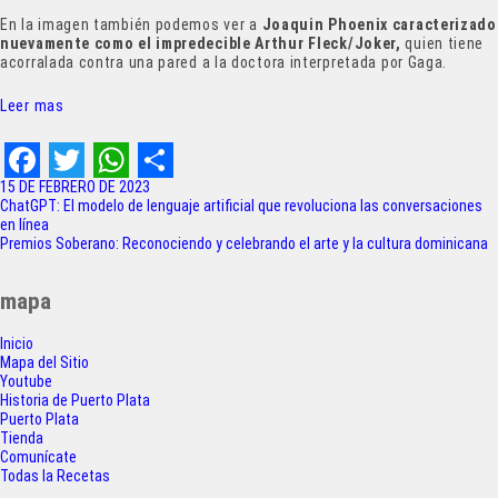
En la imagen también podemos ver a
Joaquin Phoenix caracterizado
nuevamente como el impredecible Arthur Fleck/Joker,
quien tiene
acorralada contra una pared a la doctora interpretada por Gaga.
Leer mas
F
T
W
S
15 DE FEBRERO DE 2023
Navegación
ChatGPT: El modelo de lenguaje artificial que revoluciona las conversaciones
a
w
h
h
en línea
de
Premios Soberano: Reconociendo y celebrando el arte y la cultura dominicana
c
i
a
a
entradas
e
t
t
r
mapa
b
t
s
e
Inicio
o
e
A
Mapa del Sitio
Youtube
o
r
p
Historia de Puerto Plata
Puerto Plata
k
p
Tienda
Comunícate
Todas la Recetas