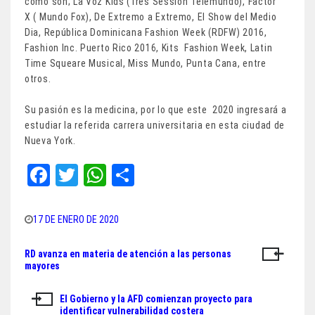
como son; La Voz Kids (Tres Session Telemundo), Factor
X ( Mundo Fox), De Extremo a Extremo, El Show del Medio
Dia, República Dominicana Fashion Week (RDFW) 2016,
Fashion Inc. Puerto Rico 2016, Kits Fashion Week, Latin
Time Squeare Musical, Miss Mundo, Punta Cana, entre
otros.
Su pasión es la medicina, por lo que este 2020 ingresará a
estudiar la referida carrera universitaria en esta ciudad de
Nueva York.
Fa
T
W
Sh
ce
wi
ha
ar
bo
tt
ts
e
17 DE ENERO DE 2020
ok
er
A
RD avanza en materia de atención a las personas
Navegación
pp
mayores
de
El Gobierno y la AFD comienzan proyecto para
entradas
identificar vulnerabilidad costera