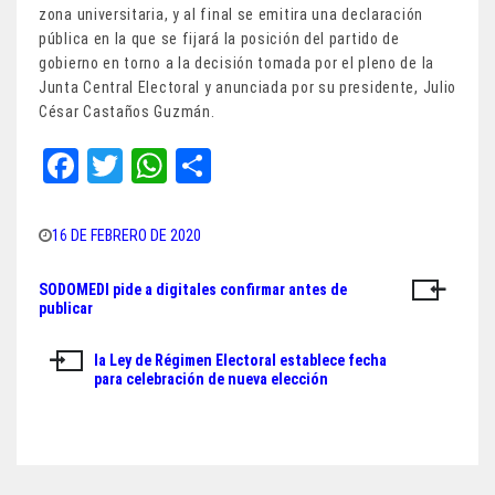
zona universitaria, y al final se emitira una declaración
pública en la que se fijará la posición del partido de
gobierno en torno a la decisión tomada por el pleno de la
Junta Central Electoral y anunciada por su presidente, Julio
César Castaños Guzmán.
Fa
T
W
Sh
ce
wi
ha
ar
bo
tt
ts
e
16 DE FEBRERO DE 2020
ok
er
A
SODOMEDI pide a digitales confirmar antes de
Navegación
pp
publicar
de
la Ley de Régimen Electoral establece fecha
entradas
para celebración de nueva elección