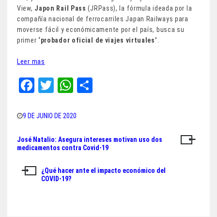
View,
Japon Rail Pass
(JRPass), la fórmula ideada por la
compañía nacional de ferrocarriles Japan Railways para
moverse fácil y económicamente por el país, busca su
primer
‘probador oficial de viajes virtuales’
.
Leer mas
Fa
T
W
Sh
ce
wi
ha
ar
bo
tt
ts
e
9 DE JUNIO DE 2020
ok
er
A
José Natalio: Asegura intereses motivan uso dos
Navegación
pp
medicamentos contra Covid-19
de
¿Qué hacer ante el impacto económico del
entradas
COVID-19?