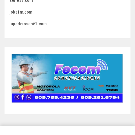
serie37.com
jobafm.com
lapoderosah61.com