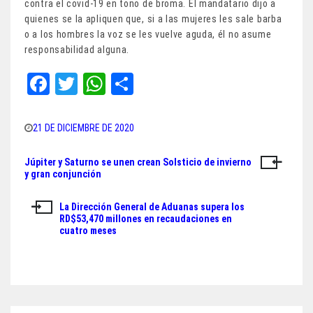
contra el covid-19 en tono de broma. El mandatario dijo a
quienes se la apliquen que, si a las mujeres les sale barba
o a los hombres la voz se les vuelve aguda, él no asume
responsabilidad alguna.
Fa
T
W
Sh
ce
wi
ha
ar
bo
tt
ts
e
21 DE DICIEMBRE DE 2020
ok
er
A
Júpiter y Saturno se unen crean Solsticio de invierno
Navegación
pp
y gran conjunción
de
La Dirección General de Aduanas supera los
entradas
RD$53,470 millones en recaudaciones en
cuatro meses