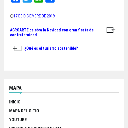
ce
wi
ha
ar
bo
tt
ts
e
17 DE DICIEMBRE DE 2019
ok
er
A
ACROARTE celebra la Navidad con gran fiesta de
Navegación
pp
confraternidad
de
¿Qué es el turismo sostenible?
entradas
MAPA
INICIO
MAPA DEL SITIO
YOUTUBE