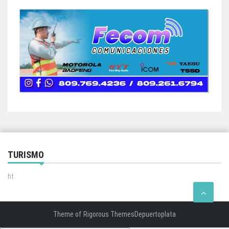
TURISMO
ht
Theme of
Rigorous Themes
Depuertoplata