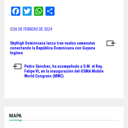
Fa
T
W
Sh
ce
wi
ha
ar
bo
tt
ts
e
26 DE FEBRERO DE 2024
ok
er
A
SkyHigh Dominicana lanza tres vuelos semanales
Navegación
pp
conectando la República Dominicana con Guyana
Inglesa
de
entradas
Pedro Sánchez, ha acompañado a S.M. el Rey,
Felipe VI, en la inauguración del GSMA Mobile
World Congress (MWC)
MAPA