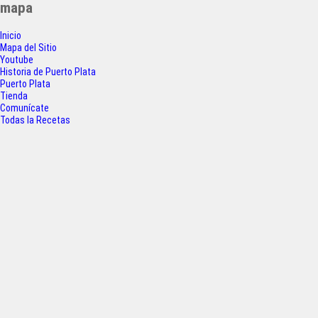
mapa
e
t
t
r
Inicio
b
t
s
e
Mapa del Sitio
o
e
A
Youtube
Historia de Puerto Plata
o
r
p
Puerto Plata
Tienda
k
p
Comunícate
Todas la Recetas