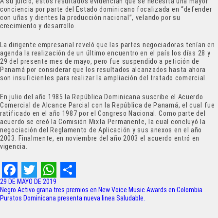
A su juicio, estos resultados evidencian que se necesita una mayor
conciencia por parte del Estado dominicano focalizada en “defender
con uñas y dientes la producción nacional”, velando por su
crecimiento y desarrollo.
La dirigente empresarial reveló que las partes negociadoras tenían en
agenda la realización de un último encuentro en el país los días 28 y
29 del presente mes de mayo, pero fue suspendido a petición de
Panamá por considerar que los resultados alcanzados hasta ahora
son insuficientes para realizar la ampliación del tratado comercial.
En julio del año 1985 la República Dominicana suscribe el Acuerdo
Comercial de Alcance Parcial con la República de Panamá, el cual fue
ratificado en el año 1987 por el Congreso Nacional. Como parte del
acuerdo se creó la Comisión Mixta Permanente, la cual concluyó la
negociación del Reglamento de Aplicación y sus anexos en el año
2003. Finalmente, en noviembre del año 2003 el acuerdo entró en
vigencia.
F
T
W
S
29 DE MAYO DE 2019
Navegación
Negro Activo grana tres premios en New Voice Music Awards en Colombia
a
w
h
h
Puratos Dominicana presenta nueva linea Saludable.
de
c
i
a
a
entradas