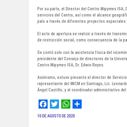
Por su parte, el Director del Centro Mipymes ISA, 
servicios del Centro, así como el alcance geográf
país a través de diferentes proyectos especiales p
El acto de apertura se realizó a través de transmi
de restricción social, como consecuencia de la pa
Se contó solo con la asistencia física del vicemi
presidente del Consejo de directores de la Univers
Centro Mipymes ISA, Dr. Edwin Reyes.
Asimismo, estuvo presente el director de Servicio
representante del MICM en Santiago, Lic. Leonardo
Ángel Castillo, y el coordinador administrativo d
F
T
W
S
10 DE AGOSTO DE 2020
a
w
h
h