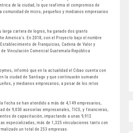
ntrica de la ciudad, lo que reafirma el compromiso de
a la comunidad de micro, pequeños y medianos empresarios
larga cartera de logros, ha ganado dos grants
the America´s. En 2018, con el Proyecto bajo el nombre
 Establecimiento de Franquicias, Cadena de Valor y
cto de Vinculación Comercial Guatemala-República
ipymes, informó que en la actualidad el Cibao cuenta con
 en la ciudad de Santiago y que continuarán sumando
queños, y medianos empresarios, a pesar de los retos
la fecha se han atendido a más de 4,149 empresarios,
ad de 9,030 asesorías empresariales, TICS, y financieras,
entos de capacitación, impactando a unas 9,912
cas especializadas, más de 1,325 vinculaciones tanto con
ormalizado un total de 253 empresas.