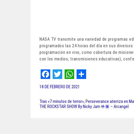
NASA TV transmite una variedad de programas edu
programados las 24 horas del día en sus diversos
programación en vivo, como cobertura de misiones
con los medios, transmisiones educativas), conf
F
T
W
S
18 DE FEBRERO DE 2021
a
w
h
h
c
i
a
a
Tras «7 minutos de terror», Perseverance aterriza en Ma
Navegación
THE ROCKSTAR SHOW By Nicky Jam 🤟🏽 – Arcangel
e
t
t
r
de
b
t
s
e
entradas
o
e
A