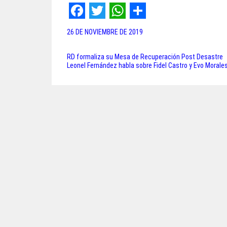
F
T
W
S
26 DE NOVIEMBRE DE 2019
a
w
h
h
c
i
a
a
RD formaliza su Mesa de Recuperación Post Desastre
Navegación
Leonel Fernández habla sobre Fidel Castro y Evo Morale
e
t
t
r
de
b
t
s
e
entradas
o
e
A
o
r
p
k
p