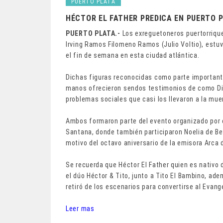
PUERTO PLATA
HÉCTOR EL FATHER PREDICA EN PUERTO 
PUERTO PLATA.-
Los exreguetoneros puertorrique
Irving Ramos Filomeno Ramos (Julio Voltio), estu
el fin de semana en esta ciudad atlántica.
Dichas figuras reconocidas como parte importante 
manos ofrecieron sendos testimonios de como Dio
problemas sociales que casi los llevaron a la mue
Ambos formaron parte del evento organizado por el
Santana, donde también participaron Noelia de Bel
motivo del octavo aniversario de la emisora Arca 
Se recuerda que Héctor El Father quien es nativo 
el dúo Héctor & Tito, junto a Tito El Bambino, ad
retiró de los escenarios para convertirse al Evange
Leer mas