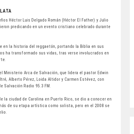
PLATA
ños Héctor Luis Delgado Román (Héctor El Father) y Julio
vieron predicando en un evento cristiano celebrado durante
en la historia del reggaetón, portando la Biblia en sus
s ha transformado sus vidas, tras verse involucrados en
rte.
 Ministerio Arca de Salvación, que lidera el pastor Edwin
tré, Alberto Pérez, Loida Altidor y Carmen Estévez, con
de Salvación Radio 95.3 FM.
de la ciudad de Carolina en Puerto Rico, se dio a conocer en
emás de su etapa artística como solista, pero en el 2008 se
lio.