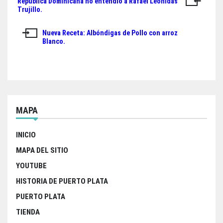
República Dominicana no entendió a Rafael Leónidas
Navegación
e
t
t
r
Trujillo.
de
b
t
s
e
Nueva Receta: Albóndigas de Pollo con arroz
o
e
A
entradas
Blanco.
o
r
p
k
p
MAPA
INICIO
MAPA DEL SITIO
YOUTUBE
HISTORIA DE PUERTO PLATA
PUERTO PLATA
TIENDA