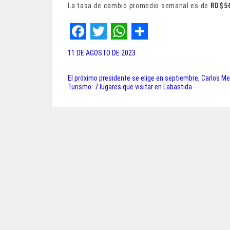
La tasa de cambio promedio semanal es de
RD$5
F
T
W
S
11 DE AGOSTO DE 2023
a
w
h
h
c
i
a
a
El próximo presidente se elige en septiembre, Carlos Me
Navegación
Turismo: 7 lugares que visitar en Labastida
e
t
t
r
de
b
t
s
e
entradas
o
e
A
o
r
p
k
p