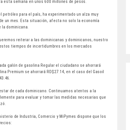
ara esta semana en unos 600 millones de pesos.
el petróleo para el país, ha experimentado un alza muy
de un mes. Esta situación, afecta no solo la economía
e la dominicana.
queremos reiterar a las dominicanas y dominicanos, nuestro
 estos tiempos de incertidumbres en los mercados
cada galón de gasolina Regular el ciudadano se ahorrará
ina Premium se ahorrará RD$27.14, en el caso del Gasoil
$43.46.
nestar de cada dominicano. Continuamos atentos a la
lemente para evaluar y tomar las medidas necesarias que
izó.
nisterio de Industria, Comercio y MiPymes dispone que los
recios: