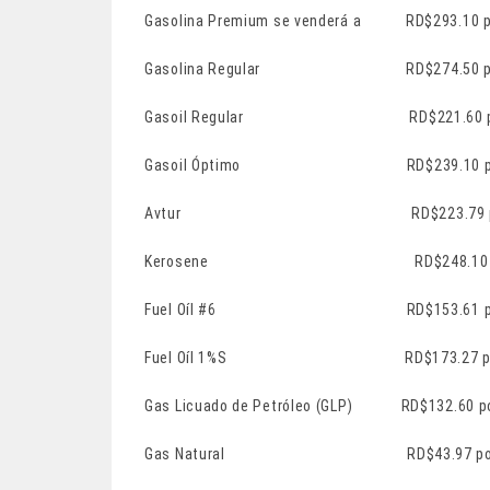
Gasolina Premium se venderá a RD$293.10 p
Gasolina Regular RD$274.50 por ga
Gasoil Regular RD$221.60 por gal
Gasoil Óptimo RD$239.10 por gal
Avtur RD$223.79 por gal
Kerosene RD$248.10 por galón
Fuel Oíl #6 RD$153.61 por galó
Fuel Oíl 1%S RD$173.27 por galó
Gas Licuado de Petróleo (GLP) RD$132.60 p
Gas Natural RD$43.97 por m3