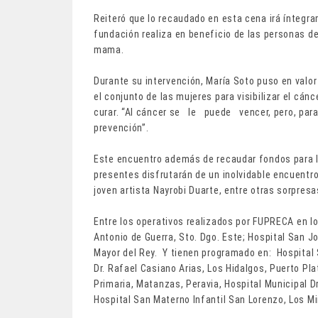
Reiteró que lo recaudado en esta cena irá íntegr
fundación realiza en beneficio de las personas 
mama.
Durante su intervención, María Soto puso en valo
el conjunto de las mujeres para visibilizar el cán
curar. “Al cáncer se le puede vencer, pero, para e
prevención”.
Este encuentro además de recaudar fondos para l
presentes disfrutarán de un inolvidable encuentro
joven artista Nayrobi Duarte, entre otras sorpresa
Entre los operativos realizados por FUPRECA en lo
Antonio de Guerra, Sto. Dgo. Este; Hospital San J
Mayor del Rey. Y tienen programado en: Hospital 
Dr. Rafael Casiano Arias, Los Hidalgos, Puerto Pl
Primaria, Matanzas, Peravia, Hospital Municipal 
Hospital San Materno Infantil San Lorenzo, Los M