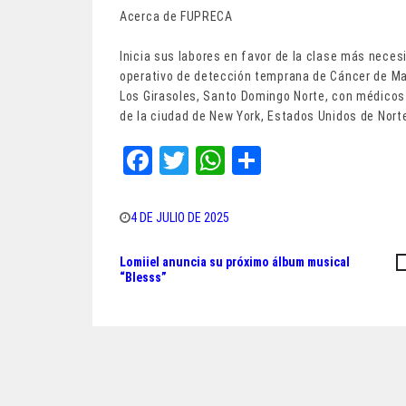
Acerca de FUPRECA
Inicia sus labores en favor de la clase más necesi
operativo de detección temprana de Cáncer de Ma
Los Girasoles, Santo Domingo Norte, con médicos 
de la ciudad de New York, Estados Unidos de Norte
Fa
T
W
Sh
ce
wi
ha
ar
bo
tt
ts
e
4 DE JULIO DE 2025
ok
er
A
Lomiiel anuncia su próximo álbum musical
Navegación
pp
“Blesss”
de
entradas