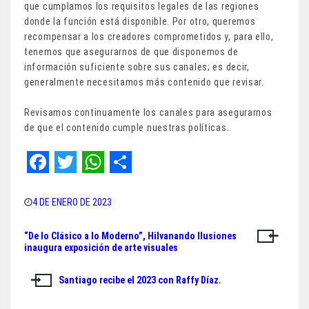
que cumplamos los requisitos legales de las regiones
donde la función está disponible. Por otro, queremos
recompensar a los creadores comprometidos y, para ello,
tenemos que asegurarnos de que disponemos de
información suficiente sobre sus canales; es decir,
generalmente necesitamos más contenido que revisar.
Revisamos continuamente los canales para asegurarnos
de que el contenido cumple nuestras políticas.
F
T
W
S
a
w
h
h
4 DE ENERO DE 2023
c
i
a
a
“De lo Clásico a lo Moderno”, Hilvanando Ilusiones
Navegación
e
t
t
r
inaugura exposición de arte visuales
de
b
t
s
e
Santiago recibe el 2023 con Raffy Díaz.
o
e
A
entradas