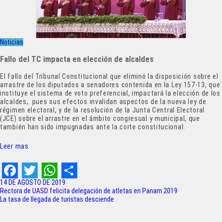
Noticias
Fallo del TC impacta en elección de alcaldes
El fallo del Tribunal Constitucional que eliminó la disposición sobre el
arrastre de los diputados a senadores contenida en la Ley 157-13, que
instituye el sistema de voto preferencial, impactará la elección de los
alcaldes, pues sus efectos invalidan aspectos de la nueva ley de
régimen electoral, y de la resolución de la Junta Central Electoral
(JCE) sobre el arrastre en el ámbito congresual y municipal, que
también han sido impugnadas ante la corte constitucional.
Leer mas
F
T
W
S
14 DE AGOSTO DE 2019
Navegación
Rectora de UASD felicita delegación de atletas en Panam 2019
a
w
h
h
La tasa de llegada de turistas desciende
de
c
i
a
a
entradas