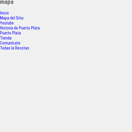
mapa
e
t
t
r
Inicio
b
t
s
e
Mapa del Sitio
o
e
A
Youtube
Historia de Puerto Plata
o
r
p
Puerto Plata
Tienda
k
p
Comunícate
Todas la Recetas