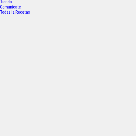
Tienda
k
p
Comunícate
Todas la Recetas