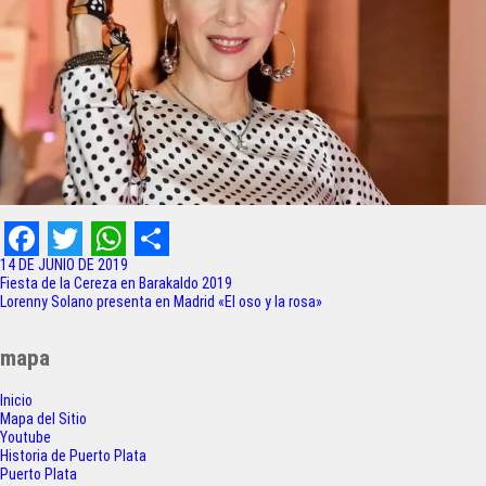
F
T
W
S
14 DE JUNIO DE 2019
Navegación
Fiesta de la Cereza en Barakaldo 2019
a
w
h
h
Lorenny Solano presenta en Madrid «El oso y la rosa»
de
c
i
a
a
entradas
mapa
e
t
t
r
Inicio
b
t
s
e
Mapa del Sitio
o
e
A
Youtube
Historia de Puerto Plata
o
r
p
Puerto Plata