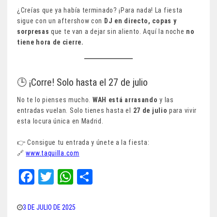
¿Creías que ya había terminado? ¡Para nada! La fiesta
sigue con un aftershow con
DJ en directo, copas y
sorpresas
que te van a dejar sin aliento. Aquí la noche
no
tiene hora de cierre.
🕒 ¡Corre! Solo hasta el 27 de julio
No te lo pienses mucho.
WAH está arrasando
y las
entradas vuelan. Solo tienes hasta el
27 de julio
para vivir
esta locura única en Madrid.
👉 Consigue tu entrada y únete a la fiesta:
🔗
www.taquilla.com
Fa
T
W
Sh
ce
wi
ha
ar
bo
tt
ts
e
3 DE JULIO DE 2025