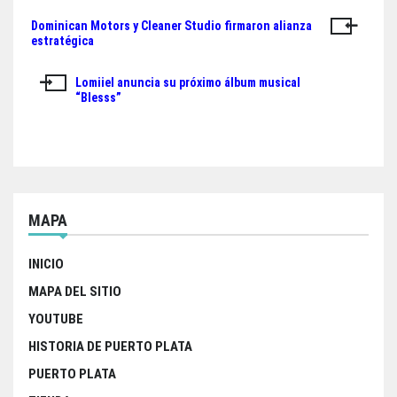
ok
er
A
Dominican Motors y Cleaner Studio firmaron alianza
Navegación
pp
estratégica
de
Lomiiel anuncia su próximo álbum musical
entradas
“Blesss”
MAPA
INICIO
MAPA DEL SITIO
YOUTUBE
HISTORIA DE PUERTO PLATA
PUERTO PLATA