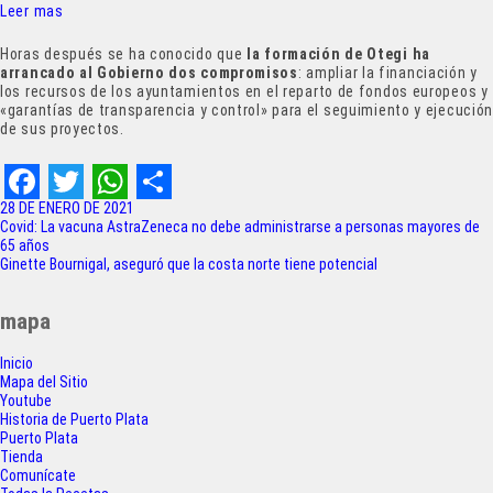
Leer mas
Horas después se ha conocido que
la formación de Otegi ha
arrancado al Gobierno dos compromisos
: ampliar la financiación y
los recursos de los ayuntamientos en el reparto de fondos europeos y
«garantías de transparencia y control» para el seguimiento y ejecució
de sus proyectos.
F
T
W
S
28 DE ENERO DE 2021
Navegación
Covid: La vacuna AstraZeneca no debe administrarse a personas mayores de
a
w
h
h
65 años
de
Ginette Bournigal, aseguró que la costa norte tiene potencial
c
i
a
a
entradas
e
t
t
r
mapa
b
t
s
e
Inicio
o
e
A
Mapa del Sitio
Youtube
o
r
p
Historia de Puerto Plata
Puerto Plata
k
p
Tienda
Comunícate