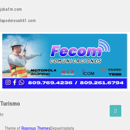
jobafm.com
lapoderosah61.com
Turismo
ht
Theme of
Rigorous Themes
Depuertoplata