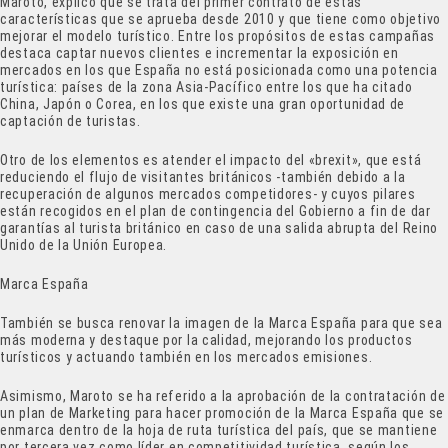
Maroto, explicó que se trata del primer contrato de estas
características que se aprueba desde 2010 y que tiene como objetivo
mejorar el modelo turístico. Entre los propósitos de estas campañas
destaca captar nuevos clientes e incrementar la exposición en
mercados en los que España no está posicionada como una potencia
turística: países de la zona Asia-Pacífico entre los que ha citado
China, Japón o Corea, en los que existe una gran oportunidad de
captación de turistas.
Otro de los elementos es atender el impacto del «brexit», que está
reduciendo el flujo de visitantes británicos -también debido a la
recuperación de algunos mercados competidores- y cuyos pilares
están recogidos en el plan de contingencia del Gobierno a fin de dar
garantías al turista británico en caso de una salida abrupta del Reino
Unido de la Unión Europea.
Marca España
También se busca renovar la imagen de la Marca España para que sea
más moderna y destaque por la calidad, mejorando los productos
turísticos y actuando también en los mercados emisiones.
Asimismo, Maroto se ha referido a la aprobación de la contratación de
un plan de Marketing para hacer promoción de la Marca España que se
enmarca dentro de la hoja de ruta turística del país, que se mantiene
por tercera vez como líder en competitividad turística, según los