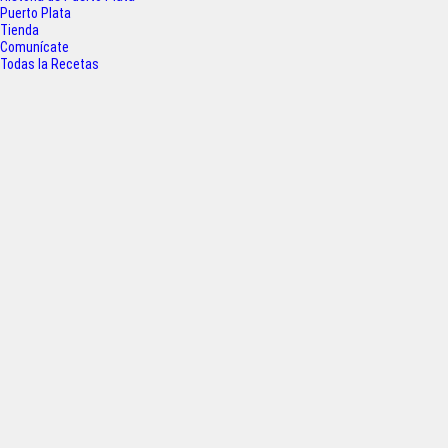
o
r
p
Puerto Plata
Tienda
k
p
Comunícate
Todas la Recetas