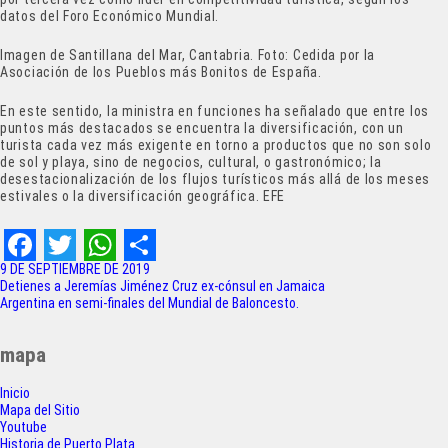
datos del Foro Económico Mundial.
Imagen de Santillana del Mar, Cantabria. Foto: Cedida por la
Asociación de los Pueblos más Bonitos de España.
En este sentido, la ministra en funciones ha señalado que entre los
puntos más destacados se encuentra la diversificación, con un
turista cada vez más exigente en torno a productos que no son solo
de sol y playa, sino de negocios, cultural, o gastronómico; la
desestacionalización de los flujos turísticos más allá de los meses
estivales o la diversificación geográfica. EFE
F
T
W
S
9 DE SEPTIEMBRE DE 2019
Navegación
Detienes a Jeremías Jiménez Cruz ex-cónsul en Jamaica
a
w
h
h
Argentina en semi-finales del Mundial de Baloncesto.
de
c
i
a
a
entradas
mapa
e
t
t
r
Inicio
b
t
s
e
Mapa del Sitio
o
e
A
Youtube
Historia de Puerto Plata