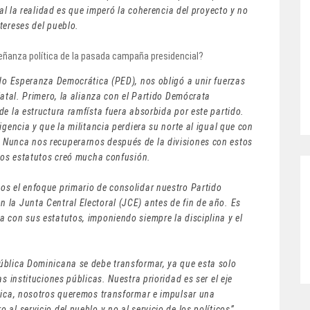
nal la realidad es que imperó la coherencia del proyecto y no
tereses del pueblo.
señanza política de la pasada campaña presidencial?
ido Esperanza Democrática (PED), nos obligó a unir fuerzas
fatal. Primero, la alianza con el Partido Demócrata
de la estructura ramfísta fuera absorbida por este partido.
igencia y que la militancia perdiera su norte al igual que con
 Nunca nos recuperarnos después de la divisiones con estos
 dos estatutos creó mucha confusión.
os el enfoque primario de consolidar nuestro Partido
 la Junta Central Electoral (JCE) antes de fin de año. Es
 con sus estatutos, imponiendo siempre la disciplina y el
ública Dominicana se debe transformar, ya que esta solo
s instituciones públicas. Nuestra prioridad es ser el eje
ítica, nosotros queremos transformar e impulsar una
al servicio del pueblo y no al servicio de los políticos”.