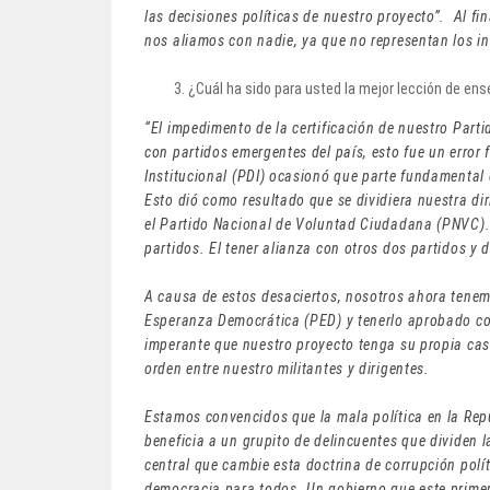
las decisiones políticas de nuestro proyecto”. Al fi
nos aliamos con nadie, ya que no representan los in
¿Cuál ha sido para usted la mejor lección de en
“El impedimento de la certificación de nuestro Part
con partidos emergentes del país, esto fue un error 
Institucional (PDI) ocasionó que parte fundamental 
Esto dió como resultado que se dividiera nuestra dir
el Partido Nacional de Voluntad Ciudadana (PNVC).
partidos. El tener alianza con otros dos partidos y
A causa de estos desaciertos, nosotros ahora tenem
Esperanza Democrática (PED) y tenerlo aprobado con
imperante que nuestro proyecto tenga su propia casa
orden entre nuestro militantes y dirigentes.
Estamos convencidos que la mala política en la Rep
beneficia a un grupito de delincuentes que dividen la
central que cambie esta doctrina de corrupción pol
democracia para todos. Un gobierno que este primero 