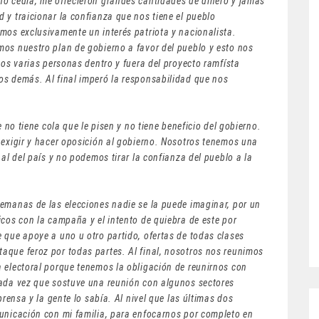
no cedía, me ofrecieron grandes cantidades de dinero y jamás
 y traicionar la confianza que nos tiene el pueblo
mos exclusivamente un interés patriota y nacionalista.
mos nuestro plan de gobierno a favor del pueblo y esto nos
mos varias personas dentro y fuera del proyecto ramfísta
os demás. Al final imperó la responsabilidad que nos
e no tiene cola que le pisen y no tiene beneficio del gobierno.
 exigir y hacer oposición al gobierno. Nosotros tenemos una
nal del país y no podemos tirar la confianza del pueblo a la
semanas de las elecciones nadie se la puede imaginar, por un
icos con la campaña y el intento de quiebra de este por
 que apoye a uno u otro partido, ofertas de todas clases
aque feroz por todas partes. Al final, nosotros nos reunimos
 electoral porque tenemos la obligación de reunirnos con
cada vez que sostuve una reunión con algunos sectores
prensa y la gente lo sabía. Al nivel que las últimas dos
municación con mi familia, para enfocarnos por completo en