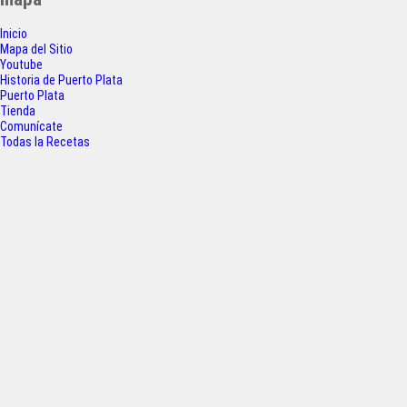
b
t
s
e
Inicio
o
e
A
Mapa del Sitio
Youtube
o
r
p
Historia de Puerto Plata
Puerto Plata
k
p
Tienda
Comunícate
Todas la Recetas