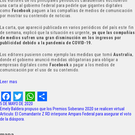
Los editores de los principales periódicos canadienses escribieron
una carta al gobierno federal para pedirle que gigantes digitales
como
Facebook
paguen a las compañías de medios de comunicación
por mostrar su contenido de noticias.
La carta, que apareció publicada en varios periódicos del país este fin
de semana, explicó que la situación es urgente,
ya que las compañías
de medios sufren una gran disminución en los ingresos por
publicidad debido a la pandemia de COVID-19.
Los editores pusieron como ejemplo las medidas que tomó
Australia
,
donde el gobierno anunció medidas obligatorias para obligar a
empresas digitales como
Facebook
a pagar a los medios de
comunicación por el uso de su contenido.
Leer mas
F
T
W
S
5 DE MAYO DE 2020
Navegación
Emely Baldera propuso que los Premios Soberano 2020 se realicen virtual
a
w
h
h
Articulo: El Comandante Z RD interpone Amparo Federal para asegurar el voto
de
de la diáspora.
c
i
a
a
entradas
e
t
t
r
mapa