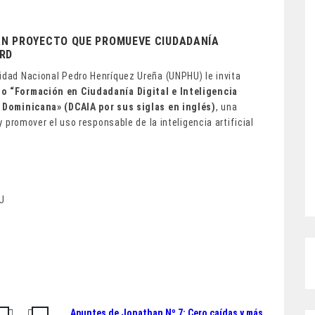
ZAN PROYECTO QUE PROMUEVE CIUDADANÍA
 RD
sidad Nacional Pedro Henríquez Ureña (UNPHU) le invita
to “Formación en Ciudadanía Digital e Inteligencia
ca Dominicana» (DCAIA por sus siglas en inglés)
, una
 y promover el uso responsable de la inteligencia artificial
U
Apuntes de Jonathan Nº 7: Cero caídas y más