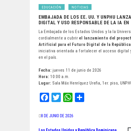
EDUCACIÓN
NOTICIAS
EMBAJADA DE LOS EE. UU. Y UNPHU LAN
DIGITAL Y USO RESPONSABLE DE LA IA EN
La Embajada de los Estados Unidos y la la Univer
cordialmente a cubrir
el lanzamiento del proyec
Artificial para el Futuro Digital de la Repúbli
iniciativa orientada a fortalecer el acceso digital
en el país.
Fecha:
jueves 11 de junio de 2026
Hora:
10:00 a.m.
Lugar:
Sala Máx Henríquez Ureña, 1er. piso, UNPH
Fa
T
W
Sh
ce
wi
ha
ar
bo
tt
ts
e
8 DE JUNIO DE 2026
ok
er
A
Los Estados Unidos y República Dominicana