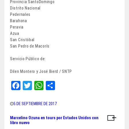
Provincia SantoDomingo
Distrito Nacional
Pedernales
Barahona
Peravia
Azua
San Cristóbal
San Pedro de Macorís
Servicio Público de:
Dilen Montero y José Bierd / SNTP
Fa
T
W
Sh
ce
wi
ha
ar
bo
tt
ts
e
5 DE SEPTIEMBRE DE 2017
ok
er
A
Marcelino Ozuna en tours por Estados Unidos con
Navegación
pp
libro nuevo