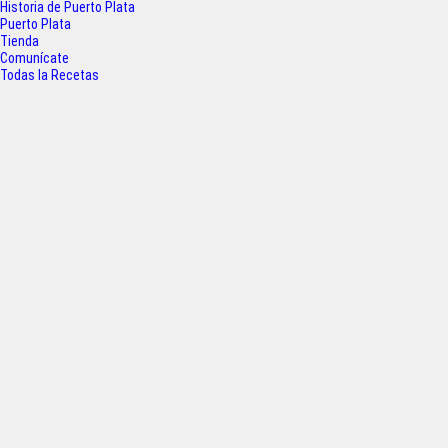
Historia de Puerto Plata
o
r
p
Puerto Plata
Tienda
k
p
Comunícate
Todas la Recetas