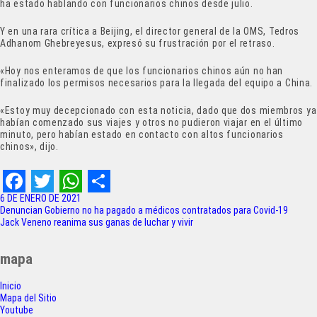
ha estado hablando con funcionarios chinos desde julio.
Y en una rara crítica a Beijing, el director general de la OMS, Tedros
Adhanom Ghebreyesus, expresó su frustración por el retraso.
«Hoy nos enteramos de que los funcionarios chinos aún no han
finalizado los permisos necesarios para la llegada del equipo a China.
«Estoy muy decepcionado con esta noticia, dado que dos miembros ya
habían comenzado sus viajes y otros no pudieron viajar en el último
minuto, pero habían estado en contacto con altos funcionarios
chinos», dijo.
F
T
W
S
6 DE ENERO DE 2021
Navegación
Denuncian Gobierno no ha pagado a médicos contratados para Covid-19
a
w
h
h
Jack Veneno reanima sus ganas de luchar y vivir
de
c
i
a
a
entradas
mapa
e
t
t
r
Inicio
b
t
s
e
Mapa del Sitio
o
e
A
Youtube