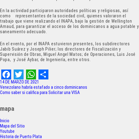
En la actividad participaron autoridades políticas y religiosas, así
como representantes de la sociedad civil, quienes valoraron el
trabajo que viene realizando el INAPA, bajo la gestión de Wellington
Arnaud, para garantizar el acceso de los dominicanos a agua potable y
saneamiento adecuado.
En el evento, por el INAPA estuvieron presentes, los subdirectores
Jabib Suárez y Joseph Pilier; los directores de Fiscalización y
Supervisión de Obras, Miguel Angel Matos; de Operaciones, Luis José
Popa, y José Aybar, de Ingeniería, entre otros.
F
T
W
S
14 DE MARZO DE 2021
Navegación
Venezolano habría estafado a cinco dominicanos
a
w
h
h
Como saber si califica para Solicitar una VISA
de
c
i
a
a
entradas
mapa
e
t
t
r
Inicio
b
t
s
e
Mapa del Sitio
o
e
A
Youtube
Historia de Puerto Plata