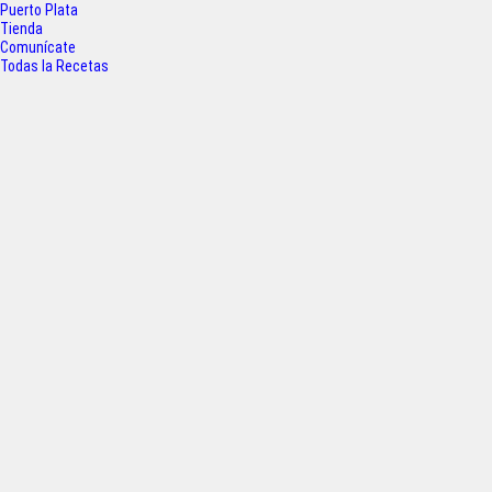
o
r
p
Puerto Plata
Tienda
k
p
Comunícate
Todas la Recetas