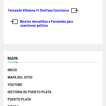
ok
er
A
Fernando Villalona ft Steffany Constanza
Navegación
pp
de
Montás descalifica a Fernández para
cuestionar política
entradas
MAPA
INICIO
MAPA DEL SITIO
YOUTUBE
HISTORIA DE PUERTO PLATA
PUERTO PLATA