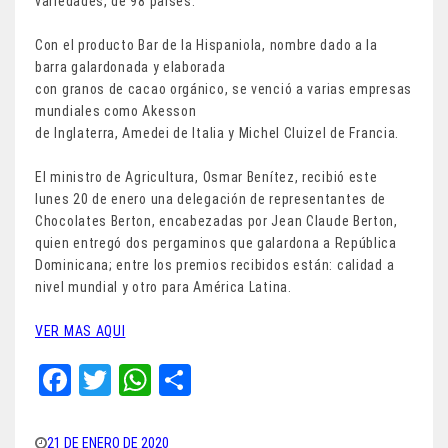
variedades, de 98 países.
Con el producto Bar de la Hispaniola, nombre dado a la
barra galardonada y elaborada
con granos de cacao orgánico, se venció a varias empresas
mundiales como Akesson
de Inglaterra, Amedei de Italia y Michel Cluizel de Francia.
El ministro de Agricultura, Osmar Benítez, recibió este
lunes 20 de enero una delegación de representantes de
Chocolates Berton, encabezadas por Jean Claude Berton,
quien entregó dos pergaminos que galardona a República
Dominicana; entre los premios recibidos están: calidad a
nivel mundial y otro para América Latina.
VER MAS AQUI
Fa
T
W
Sh
ce
wi
ha
ar
bo
tt
ts
e
21 DE ENERO DE 2020