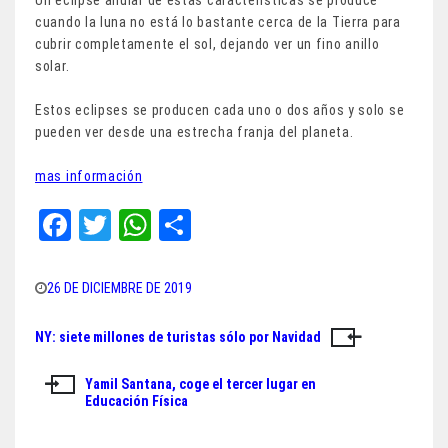
cuando la luna no está lo bastante cerca de la Tierra para
cubrir completamente el sol, dejando ver un fino anillo
solar.
Estos eclipses se producen cada uno o dos años y solo se
pueden ver desde una estrecha franja del planeta.
mas información
Fa
T
W
Sh
ce
wi
ha
ar
bo
tt
ts
e
26 DE DICIEMBRE DE 2019
ok
er
A
NY: siete millones de turistas sólo por Navidad
Navegación
pp
de
Yamil Santana, coge el tercer lugar en
Educación Física
entradas