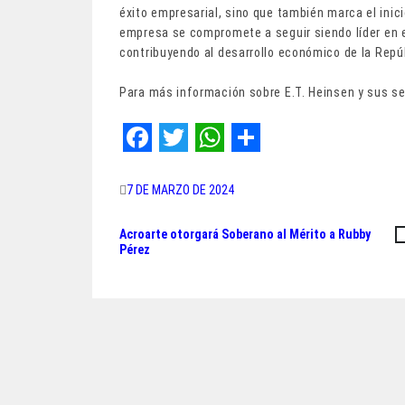
éxito empresarial, sino que también marca el inic
empresa se compromete a seguir siendo líder en e
contribuyendo al desarrollo económico de la Repú
Para más información sobre E.T. Heinsen y sus se
F
T
W
S
a
w
h
h
7 DE MARZO DE 2024
c
i
a
a
Acroarte otorgará Soberano al Mérito a Rubby
Navegación
e
t
t
r
Pérez
de
b
t
s
e
o
e
A
entradas
o
r
p
k
p