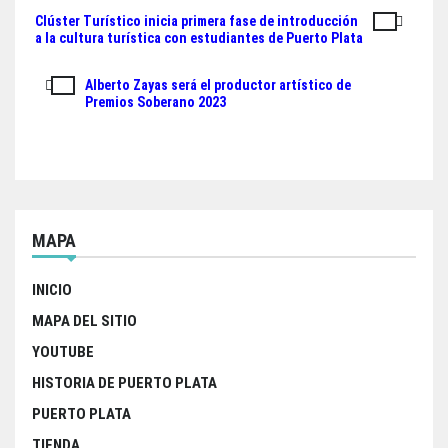
ok
er
A
Clúster Turístico inicia primera fase de introducción
Navegación
pp
a la cultura turística con estudiantes de Puerto Plata
de
Alberto Zayas será el productor artístico de
entradas
Premios Soberano 2023
MAPA
INICIO
MAPA DEL SITIO
YOUTUBE
HISTORIA DE PUERTO PLATA
PUERTO PLATA
TIENDA