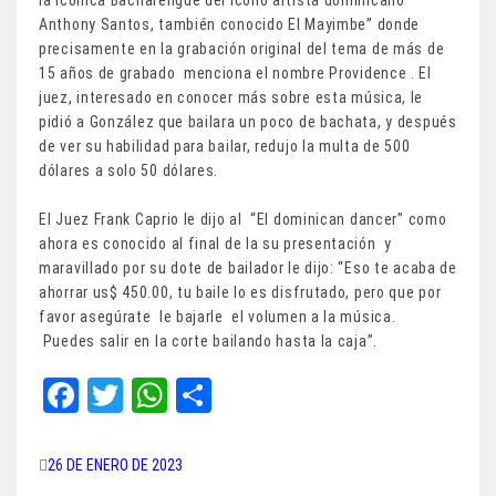
la icónica Bacharengue del icono artista dominicano
Anthony Santos, también conocido El Mayimbe” donde
precisamente en la grabación original del tema de más de
15 años de grabado menciona el nombre Providence . El
juez, interesado en conocer más sobre esta música, le
pidió a González que bailara un poco de bachata, y después
de ver su habilidad para bailar, redujo la multa de 500
dólares a solo 50 dólares.
El Juez Frank Caprio le dijo al “El dominican dancer” como
ahora es conocido al final de la su presentación y
maravillado por su dote de bailador le dijo: “Eso te acaba de
ahorrar us$ 450.00, tu baile lo es disfrutado, pero que por
favor asegúrate le bajarle el volumen a la música.
Puedes salir en la corte bailando hasta la caja”.
Fa
T
W
Sh
ce
wi
ha
ar
bo
tt
ts
e
26 DE ENERO DE 2023