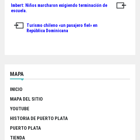
ok
er
A
Imbert: Niños marcharon exigiendo terminación de
Navegación
pp
escuela.
de
Turismo chileno «un pasajero fiel» en
entradas
República Dominicana
MAPA
INICIO
MAPA DEL SITIO
YOUTUBE
HISTORIA DE PUERTO PLATA
PUERTO PLATA
TIENDA