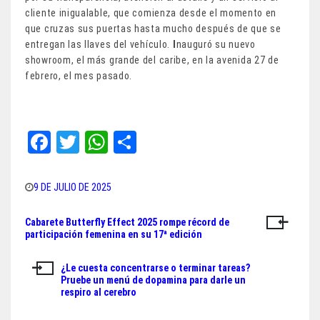
cliente inigualable, que comienza desde el momento en
que cruzas sus puertas hasta mucho después de que se
entregan las llaves del vehículo.
I
nauguró su nuevo
showroom, el más grande del caribe, en la avenida 27 de
febrero, el mes pasado.
Fa
T
W
Sh
ce
wi
ha
ar
bo
tt
ts
e
9 DE JULIO DE 2025
ok
er
A
Cabarete Butterfly Effect 2025 rompe récord de
Navegación
pp
participación femenina en su 17ª edición
de
¿Le cuesta concentrarse o terminar tareas?
entradas
Pruebe un menú de dopamina para darle un
respiro al cerebro