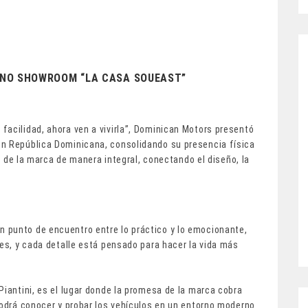
RNO SHOWROOM “LA CASA SOUEAST”
facilidad, ahora ven a vivirla”, Dominican Motors presentó
en República Dominicana, consolidando su presencia física
ia de la marca de manera integral, conectando el diseño, la
 punto de encuentro entre lo práctico y lo emocionante,
les, y cada detalle está pensado para hacer la vida más
Piantini, es el lugar donde la promesa de la marca cobra
podrá conocer y probar los vehículos en un entorno moderno