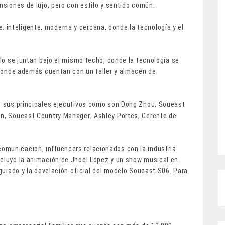
nsiones de lujo, pero con estilo y sentido común.
inteligente, moderna y cercana, donde la tecnología y el
ilo se juntan bajo el mismo techo, donde la tecnología se
, donde además cuentan con un taller y almacén de
de sus principales ejecutivos como son Dong Zhou, Soueast
an, Soueast Country Manager; Ashley Portes, Gerente de
omunicación, influencers relacionados con la industria
ncluyó la animación de Jhoel López y un show musical en
 guiado y la develación oficial del modelo Soueast S06. Para