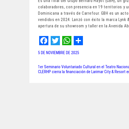
Es una filial del Grupo Bernard Hayot (GBH), un g
colaboradores, con presencia en 19 territorios y 
Dominicana a través de Carrefour. GBH es un actor
vendidos en 2024. Lanzó con éxito la marca Lynk 
apertura de su showroom y taller en la Avenida Abr
F
T
W
S
5 DE NOVIEMBRE DE 2025
a
w
h
h
c
i
a
a
1er Seminario Voluntariado Cultural en el Teatro Nacio
Navegación
CLERHP cierra la financiación de Larimar City & Resort
e
t
t
r
de
b
t
s
e
entradas
o
e
A
o
r
p
k
p