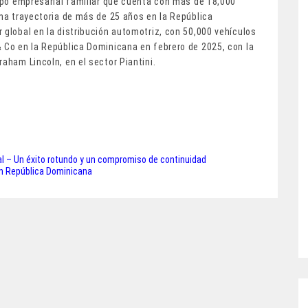
rupo empresarial familiar que cuenta con más de 18,000
una trayectoria de más de 25 años en la República
 global en la distribución automotriz, con 50,000 vehículos
& Co en la República Dominicana en febrero de 2025, con la
aham Lincoln, en el sector Piantini.
nal – Un éxito rotundo y un compromiso de continuidad
 en República Dominicana