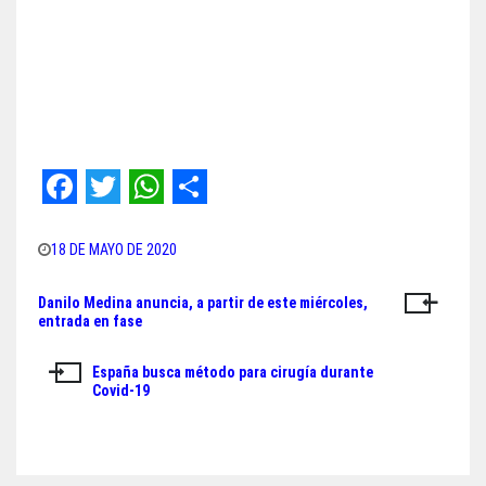
F
T
W
S
a
w
h
h
18 DE MAYO DE 2020
c
i
a
a
Danilo Medina anuncia, a partir de este miércoles,
Navegación
e
t
t
r
entrada en fase
de
b
t
s
e
España busca método para cirugía durante
o
e
A
entradas
Covid-19
o
r
p
k
p