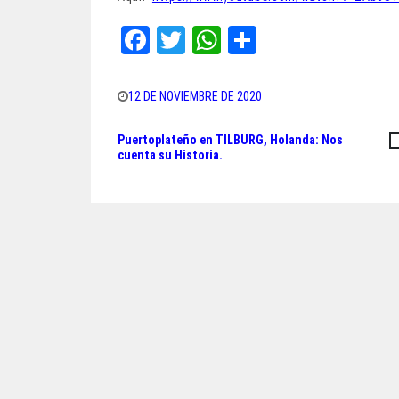
Fa
T
W
Sh
ce
wi
ha
ar
bo
tt
ts
e
12 DE NOVIEMBRE DE 2020
ok
er
A
Puertoplateño en TILBURG, Holanda: Nos
Navegación
pp
cuenta su Historia.
de
entradas