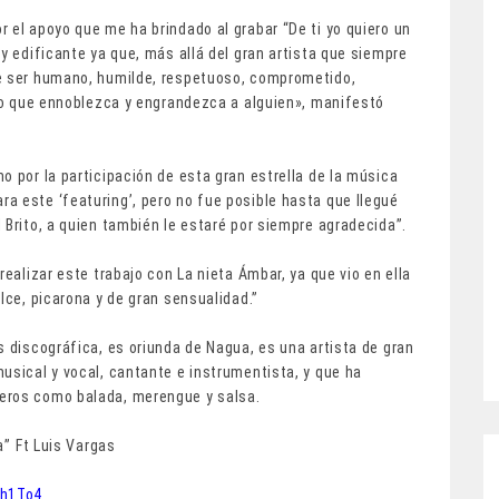
 el apoyo que me ha brindado al grabar “De ti yo quiero un
y edificante ya que, más allá del gran artista que siempre
te ser humano, humilde, respetuoso, comprometido,
uto que ennoblezca y engrandezca a alguien», manifestó
o por la participación de esta gran estrella de la música
a este ‘featuring’, pero no fue posible hasta que llegué
 Brito, a quien también le estaré por siempre agradecida”.
realizar este trabajo con La nieta Ámbar, ya que vio en ella
lce, picarona y de gran sensualidad.”
s discográfica, es oriunda de Nagua, es una artista de gran
usical y vocal, cantante e instrumentista, y que ha
eros como balada, merengue y salsa.
’’ Ft Luis Vargas
1h1To4