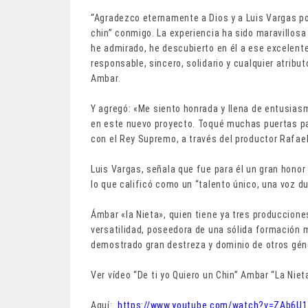
“Agradezco eternamente a Dios y a Luis Vargas por
chin” conmigo. La experiencia ha sido maravillosa 
he admirado, he descubierto en él a ese excelen
responsable, sincero, solidario y cualquier atrib
Ambar.
Y agregó: «Me siento honrada y llena de entusiasm
en este nuevo proyecto. Toqué muchas puertas par
con el Rey Supremo, a través del productor Rafael
Luis Vargas, señala que fue para él un gran honor 
lo que calificó como un “talento único, una voz du
Ámbar «la Nieta», quien tiene ya tres produccione
versatilidad, poseedora de una sólida formación m
demostrado gran destreza y dominio de otros gén
Ver vídeo “De ti yo Quiero un Chin” Ambar “La Nieta
Aquí:
https://www.youtube.com/watch?v=ZAb6U