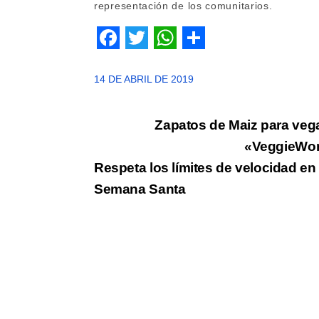
representación de los comunitarios.
F
T
W
S
a
w
h
h
14 DE ABRIL DE 2019
c
i
a
a
Navegación
e
t
t
r
Zapatos de Maiz para ve
b
t
s
e
«VeggieWor
de
Respeta los límites de velocidad en
o
e
A
entradas
Semana Santa
o
r
p
k
p