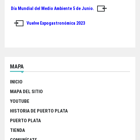
ok
er
A
Día Mundial del Medio Ambiente 5 de Junio.
Navegación
pp
de
Vuelve Expogastronómica 2023
entradas
MAPA
INICIO
MAPA DEL SITIO
YOUTUBE
HISTORIA DE PUERTO PLATA
PUERTO PLATA
TIENDA