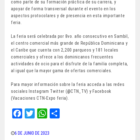
como parte de su formación práctica de su carrera, y
apoyar de forma transversal durante el evento en los
aspectos protocolares y de presencia en esta importante
feria.
La feria será celebrada por 8vo. año consecutivo en Sambil,
el centro comercial más grande de República Dominicana y
el Caribe que cuenta con 2,200 parqueos y 181 locales
comerciales y ofrece a los dominicanos frecuentes
actividades de ocio para el disfrute de la familia completa,
al igual que la mayor gama de ofertas comerciales.
Para mayor información sobre la feria acceda a las redes
sociales Instagram Twitter (@CTN_TV) y Facebook
(Vacaciones CTN-Expo feria).
Fa
T
W
Sh
ce
wi
ha
ar
bo
tt
ts
e
6 DE JUNIO DE 2023