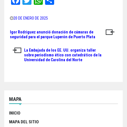
Fa
T
W
Sh
ce
wi
ha
ar
bo
tt
ts
e
20 DE ENERO DE 2025
ok
er
A
Igor Rodriguez anunció donación de cámaras de
Navegación
pp
seguridad para el parque Luperón de Puerto Plata
de
La Embajada de los EE. UU. organiza taller
entradas
sobre periodismo ético con catedrático de la
Universidad de Carolina del Norte
MAPA
INICIO
MAPA DEL SITIO