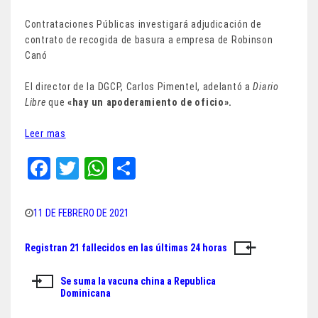
Contrataciones Públicas investigará adjudicación de
contrato de recogida de basura a empresa de Robinson
Canó
El director de la DGCP, Carlos Pimentel, adelantó a
Diario
Libre
que
«hay un apoderamiento de oficio».
Leer mas
Fa
T
W
Sh
ce
wi
ha
ar
bo
tt
ts
e
11 DE FEBRERO DE 2021
ok
er
A
Registran 21 fallecidos en las últimas 24 horas
Navegación
pp
de
Se suma la vacuna china a Republica
Dominicana
entradas