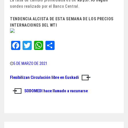
sondeo realizado por el Banco Central.
TENDENCIA ALCISTA DE ESTA SEMANA DE LOS PRECIOS
INTERNACIONES DEL
WTI
Fa
T
W
Sh
ce
wi
ha
ar
bo
tt
ts
e
5 DE MARZO DE 2021
ok
er
A
Flexibilizan Circulación libre en Euskadi
Navegación
pp
de
SODOMEDI hace llamado a vacunarse
entradas