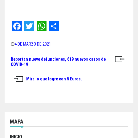
F
T
W
S
a
w
h
h
4 DE MARZO DE 2021
c
i
a
a
Reportan nueve defunciones, 619 nuevos casos de
Navegación
e
t
t
r
COVID-19
de
b
t
s
e
Mira lo que logre con 5 Euros.
o
e
A
entradas
o
r
p
k
p
MAPA
INICIO