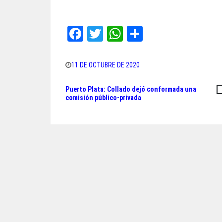
Fa
T
W
Sh
ce
wi
ha
ar
bo
tt
ts
e
11 DE OCTUBRE DE 2020
ok
er
A
Puerto Plata: Collado dejó conformada una
Navegación
pp
comisión público-privada
de
entradas